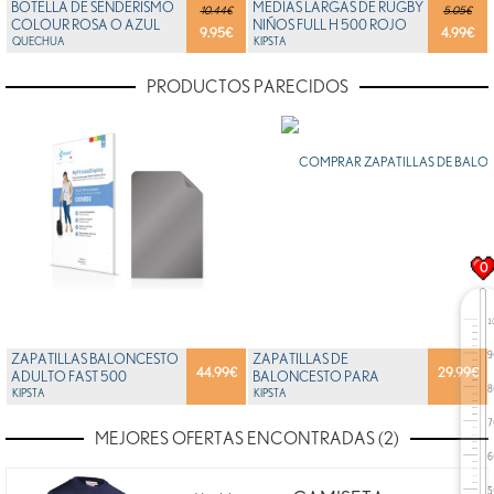
BOTELLA DE SENDERISMO
MEDIAS LARGAS DE RUGBY
10.44€
5.05€
COLOUR ROSA O AZUL
NIÑOS FULL H 500 ROJO
9.95
€
4.99
€
0,75 LITER - HIDRAT...
QUECHUA
KIPSTA
KIPSTA
PRODUCTOS PARECIDOS
0
ZAPATILLAS BALONCESTO
ZAPATILLAS DE
44.99
€
29.99
€
ADULTO FAST 500
BALONCESTO PARA
AZUL/BLANCO/ROJO
KIPSTA
ADULTO STRONG 300 II
KIPSTA
KIPSTA
AZUL MARI...
MEJORES OFERTAS ENCONTRADAS (2)