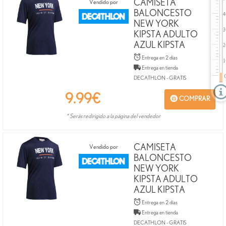
CAMISETA
Vendido por
BALONCESTO
NEW YORK
KIPSTA ADULTO
AZUL KIPSTA
Entrega en 2 días
Entrega en tienda
DECATHLON - GRATIS
9.99
€
COMPRAR
* Serás redirigido a la página del vendedor
CAMISETA
Vendido por
BALONCESTO
NEW YORK
KIPSTA ADULTO
AZUL KIPSTA
Entrega en 2 días
Entrega en tienda
DECATHLON - GRATIS