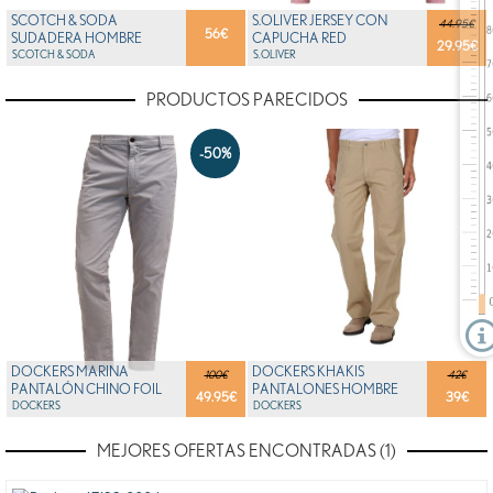
SCOTCH & SODA
S.OLIVER JERSEY CON
44.95€
56
€
SUDADERA HOMBRE
CAPUCHA RED
29.95
€
SCOTCH & SODA
S.OLIVER
PRODUCTOS PARECIDOS
-50%
DOCKERS MARINA
DOCKERS KHAKIS
100€
42€
PANTALÓN CHINO FOIL
PANTALONES HOMBRE
49.95
€
39
€
DOCKERS
DOCKERS
MEJORES OFERTAS ENCONTRADAS (1)