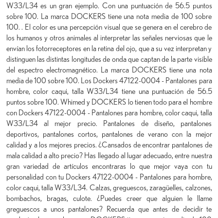
W33/L34 es un gran ejemplo. Con una puntuación de 56.5 puntos
sobre 100. La marca DOCKERS tiene una nota media de 100 sobre
100. . El color es una percepción visual que se genera en el cerebro de
los humanos y otros animales al interpretar las señales nerviosas que le
envían los fotorreceptores en la retina del ojo, que a su vez interpretan y
distinguen las distintas longitudes de onda que captan de la parte visible
del espectro electromagnético. La marca DOCKERS tiene una nota
media de 100 sobre 100. Los Dockers 47122-0004 - Pantalones para
hombre, color caqui, talla W33/L34 tiene una puntuación de 56.5
puntos sobre 100. Whimed y DOCKERS lo tienen todo para el hombre
con Dockers 47122-0004 - Pantalones para hombre, color caqui, talla
W33/L34 al mejor precio. Pantalones de diseño, pantalones
deportivos, pantalones cortos, pantalones de verano con la mejor
calidad y a los mejores precios. ¿Cansados de encontrar pantalones de
mala calidad a alto precio? Has llegado al lugar adecuado, entre nuestra
gran variedad de artículos encontraras lo que mejor vaya con tu
personalidad con tu Dockers 47122-0004 - Pantalones para hombre,
color caqui, talla W33/L34. Calzas, greguescos, zaragüelles, calzones,
bombachos, bragas, culote. ¿Puedes creer que alguien le llame
greguescos a unos pantalones? Recuerda que antes de decidir te