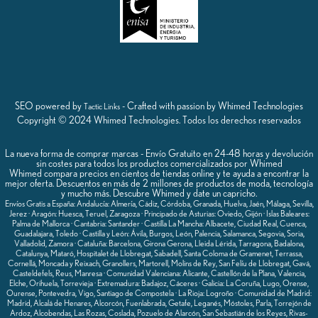
SEO powered by
- Crafted with passion by Whimed Technologies
Tactic Links
Copyright © 2024 Whimed Technologies. Todos los derechos reservados
La nueva forma de comprar marcas - Envío Gratuito en 24-48 horas y devolución
sin costes para todos los productos comercializados por Whimed
Whimed compara precios en cientos de tiendas online y te ayuda a encontrar la
mejor oferta. Descuentos en más de 2 millones de productos de moda, tecnología
y mucho más. Descubre Whimed y date un capricho.
Envíos Gratis a España: Andalucía: Almería, Cádiz, Córdoba, Granada, Huelva, Jaén, Málaga, Sevilla,
Jerez · Aragón: Huesca, Teruel, Zaragoza · Principado de Asturias: Oviedo, Gijón · Islas Baleares:
Palma de Mallorca · Cantabria: Santander · Castilla La Mancha: Albacete, Ciudad Real, Cuenca,
Guadalajara, Toledo · Castilla y León: Ávila, Burgos, León, Palencia, Salamanca, Segovia, Soria,
Valladolid, Zamora · Cataluña: Barcelona, Girona Gerona, Lleida Lérida, Tarragona, Badalona,
Catalunya, Mataró, Hospitalet de Llobregat, Sabadell, Santa Coloma de Gramenet, Terrassa,
Cornellá, Moncada y Reixach, Granollers, Martorell, Molins de Rey, San Felíu de Llobregat, Gavá,
Casteldefels, Reus, Manresa · Comunidad Valenciana: Alicante, Castellón de la Plana, Valencia,
Elche, Orihuela, Torrevieja · Extremadura: Badajoz, Cáceres · Galicia: La Coruña, Lugo, Orense,
Ourense, Pontevedra, Vigo, Santiago de Compostela · La Rioja: Logroño · Comunidad de Madrid:
Madrid, Alcalá de Henares, Alcorcón, Fuenlabrada, Getafe, Leganés, Móstoles, Parla, Torrejón de
Ardoz, Alcobendas, Las Rozas, Coslada, Pozuelo de Alarcón, San Sebastián de los Reyes, Rivas-