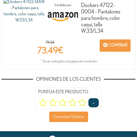
Dockers 47122-
Vendido por
0004 - Pantalones
para hombre, color
caqui, talla
W33/L34
79.2€
COMPRAR
73.49
€
* Serás redirigido a la página del vendedor
OPINIONES DE LOS CLIENTES
PUNTÚA ESTE PRODUCTO
-
Comentar/Valorar