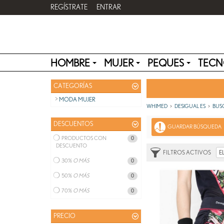
REGÍSTRATE
ENTRAR
HOMBRE
MUJER
PEQUES
TECN
CATEGORÍAS
MODA MUJER
WHIMED
DESIGUAL ES
BUS
DESCUENTOS
GUARDAR BÚSQUEDA
PRODUCTOS CON
0
DESCUENTO
FILTROS ACTIVOS
E
30%
O MÁS
0
50%
O MÁS
0
70%
O MÁS
0
PRECIO