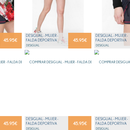
DESIGUAL - MUJER -
DESIGUAL - MUJER -
45.95
€
45.95
€
FALDA DEPORTIVA
FALDA DEPORTIVA
BLANCA CON FLORES -
BLANCA Y NEGRA - F
DESIGUAL
DESIGUAL
FR SK...
SKIRT...
DESIGUAL - MUJER -
DESIGUAL - MUJER -
45.95
€
45.95
€
FALDA DEPORTIVA
FALDA DEPORTIVA
BLANCA CON FLORES -
BLANCA Y NEGRA - F
DESIGUAL
DESIGUAL