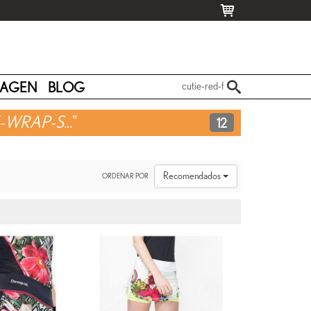
MAGEN
BLOG
WRAP-S...
"
12
Recomendados
ORDENAR POR