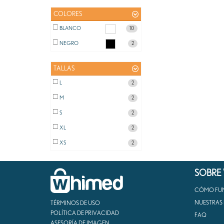
COLORES
BLANCO
10
NEGRO
2
TALLAS
L
2
M
2
S
2
XL
2
XS
2
SOBRE
CÓMO FU
NUESTRAS
TÉRMINOS DE USO
POLÍTICA DE PRIVACIDAD
FAQ
ASESORÍA DE IMAGEN