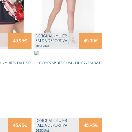
DESIGUAL - MUJER -
45.95
€
45.95
€
FALDA DEPORTIVA
R
BLANCA CON FLORES -
DESIGUAL
FR SK...
DESIGUAL - MUJER -
45.95
€
45.95
€
FALDA DEPORTIVA
R
BLANCA CON FLORES -
DESIGUAL