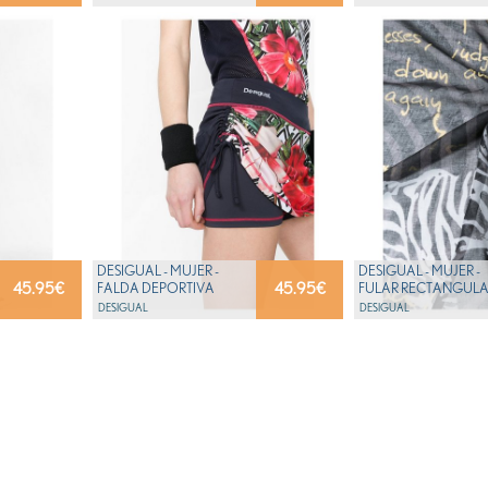
FR SK...
SKIRT...
DESIGUAL - MUJER -
DESIGUAL - MUJER -
45.95
€
45.95
€
FALDA DEPORTIVA
FULAR RECTANGUL
BLANCA Y NEGRA - FR
NEGRO Y ESTAMPAD
DESIGUAL
DESIGUAL
SKIRT...
RED...