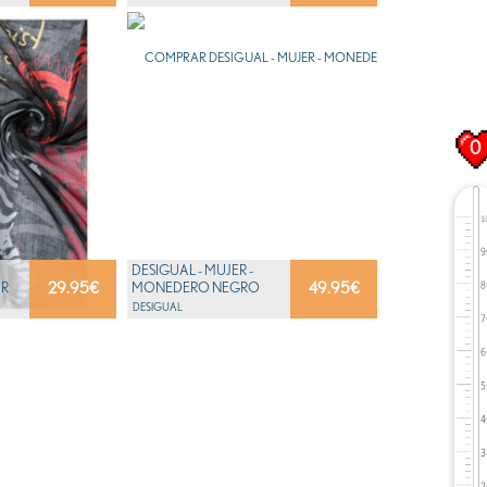
FR SK...
0
DESIGUAL - MUJER -
29.95
€
49.95
€
AR
MONEDERO NEGRO
O -
CON ESTAMPADO ROJO
DESIGUAL
- LENGU...