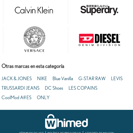
Otras marcas en esta categoría
JACK & JONES
NIKE
Blue Vanilla
G-STAR RAW
LEVIS
TRUSSARDI JEANS
DC Shoes
LES COPAINS
CoolMod Aff ES
ONLY