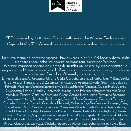
SEO powered by
- Crafted with passion by Whimed Technologies
Tactic Links
Copyright © 2024 Whimed Technologies. Todos los derechos reservados
La nueva forma de comprar marcas - Envío Gratuito en 24-48 horas y devolución
sin costes para todos los productos comercializados por Whimed
Whimed compara precios en cientos de tiendas online y te ayuda a encontrar la
mejor oferta. Descuentos en más de 2 millones de productos de moda, tecnología
y mucho más. Descubre Whimed y date un capricho.
Envíos Gratis a España: Andalucía: Almería, Cádiz, Córdoba, Granada, Huelva, Jaén, Málaga, Sevilla,
Jerez · Aragón: Huesca, Teruel, Zaragoza · Principado de Asturias: Oviedo, Gijón · Islas Baleares:
Palma de Mallorca · Cantabria: Santander · Castilla La Mancha: Albacete, Ciudad Real, Cuenca,
Guadalajara, Toledo · Castilla y León: Ávila, Burgos, León, Palencia, Salamanca, Segovia, Soria,
Valladolid, Zamora · Cataluña: Barcelona, Girona Gerona, Lleida Lérida, Tarragona, Badalona,
Catalunya, Mataró, Hospitalet de Llobregat, Sabadell, Santa Coloma de Gramenet, Terrassa,
Cornellá, Moncada y Reixach, Granollers, Martorell, Molins de Rey, San Felíu de Llobregat, Gavá,
Casteldefels, Reus, Manresa · Comunidad Valenciana: Alicante, Castellón de la Plana, Valencia,
Elche, Orihuela, Torrevieja · Extremadura: Badajoz, Cáceres · Galicia: La Coruña, Lugo, Orense,
Ourense, Pontevedra, Vigo, Santiago de Compostela · La Rioja: Logroño · Comunidad de Madrid:
Madrid, Alcalá de Henares, Alcorcón, Fuenlabrada, Getafe, Leganés, Móstoles, Parla, Torrejón de
Ardoz, Alcobendas, Las Rozas, Coslada, Pozuelo de Alarcón, San Sebastián de los Reyes, Rivas-
Vaciamadrid, Valdemoro, Majadahonda, Collado Villalba, Aranjuez, Arganda del Rey · Comunidad