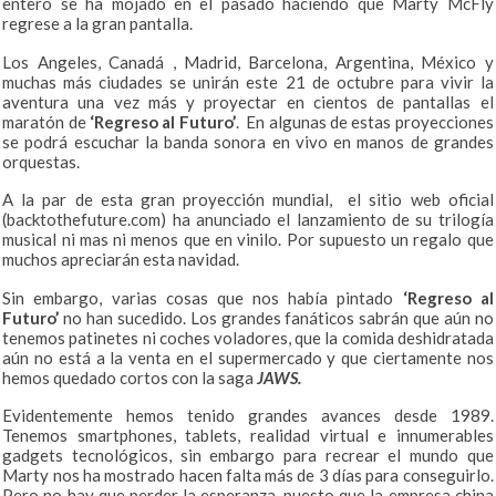
entero se ha mojado en el pasado haciendo que Marty McFly
regrese a la gran pantalla.
Los Angeles, Canadá , Madrid, Barcelona, Argentina, México y
muchas más ciudades se unirán este 21 de octubre para vivir la
aventura una vez más y proyectar en cientos de pantallas el
maratón de
‘Regreso al Futuro’
. En algunas de estas proyecciones
se podrá escuchar la banda sonora en vivo en manos de grandes
orquestas.
A la par de esta gran proyección mundial, el sitio web oficial
(backtothefuture.com) ha anunciado el lanzamiento de su trilogía
musical ni mas ni menos que en vinilo. Por supuesto un regalo que
muchos apreciarán esta navidad.
Sin embargo, varias cosas que nos había pintado
‘Regreso al
Futuro’
no han sucedido. Los grandes fanáticos sabrán que aún no
tenemos patinetes ni coches voladores, que la comida deshidratada
aún no está a la venta en el supermercado y que ciertamente nos
hemos quedado cortos con la saga
JAWS.
Evidentemente hemos tenido grandes avances desde 1989.
Tenemos smartphones, tablets, realidad virtual e innumerables
gadgets tecnológicos, sin embargo para recrear el mundo que
Marty nos ha mostrado hacen falta más de 3 días para conseguirlo.
Pero no hay que perder la esperanza, puesto que la empresa china