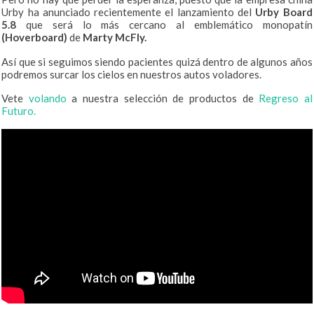
Urby ha anunciado recientemente el lanzamiento del
Urby Board
5.8
que será lo más cercano al emblemático monopatín
(Hoverboard)
de
Marty McFly.
Así que si seguimos siendo pacientes quizá dentro de algunos años
podremos surcar los cielos en nuestros autos voladores.
Vete
volando
a nuestra selección de productos de
Regreso al
Futuro.