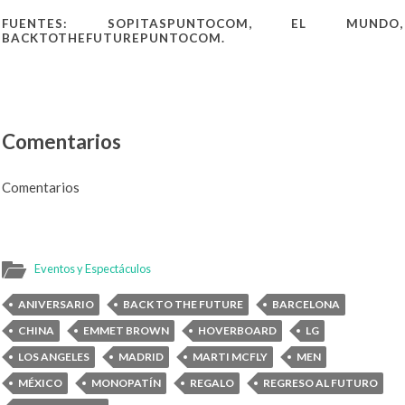
FUENTES: SOPITASPUNTOCOM, EL MUNDO,
BACKTOTHEFUTUREPUNTOCOM.
Comentarios
Comentarios
Eventos y Espectáculos
ANIVERSARIO
BACK TO THE FUTURE
BARCELONA
CHINA
EMMET BROWN
HOVERBOARD
LG
LOS ANGELES
MADRID
MARTI MCFLY
MEN
MÉXICO
MONOPATÍN
REGALO
REGRESO AL FUTURO