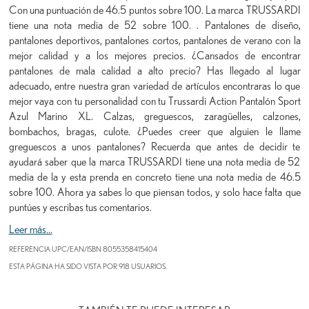
Con una puntuación de 46.5 puntos sobre 100. La marca TRUSSARDI
tiene una nota media de 52 sobre 100. . Pantalones de diseño,
pantalones deportivos, pantalones cortos, pantalones de verano con la
mejor calidad y a los mejores precios. ¿Cansados de encontrar
pantalones de mala calidad a alto precio? Has llegado al lugar
adecuado, entre nuestra gran variedad de artículos encontraras lo que
mejor vaya con tu personalidad con tu Trussardi Action Pantalón Sport
Azul Marino XL. Calzas, greguescos, zaragüelles, calzones,
bombachos, bragas, culote. ¿Puedes creer que alguien le llame
greguescos a unos pantalones? Recuerda que antes de decidir te
ayudará saber que la marca TRUSSARDI tiene una nota media de 52
media de la y esta prenda en concreto tiene una nota media de 46.5
sobre 100. Ahora ya sabes lo que piensan todos, y solo hace falta que
puntúes y escribas tus comentarios.
Leer más...
REFERENCIA UPC/EAN/ISBN
8055358415404
ESTA PÁGINA HA SIDO VISTA POR 918 USUARIOS.