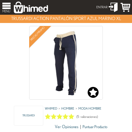
ENTRAR
MENU
TRUSSARDI ACTION PANTALÓN SPORT AZUL MARINO XL
PRECIO MÍNIMO
WHIMED
HOMBRE
MODA HOMBRE
TRUSSARDI
(
5
valoraciones)
Ver Opiniones
|
Puntuar Producto