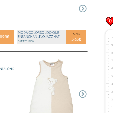
0
MODA COLOR SÓLIDO QUE
10.74€
11.95
€
ENSANCHAN LINO JAZZ HAT
5.65
€
PARA NIÑOS
SAMMYDRESS