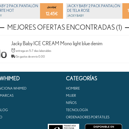
ABY 2 PACK PANTALÓN
JACKY BABY 2 PACK PANTALÓN
24.95€
RTE HOT
DE TELA ROSE
12.45
€
RAUMELANGE
Y
JACKY BABY
MEJORES OFERTAS ENCONTRADAS (1)
Jacky Baby ICE CREAM Mono light blue denim
entrega en 5-7 días laborables
Sin gastos de envío 0.00
 WHIMED
CATEGORÍAS
NCIONA WHIMED
HOMBRE
 MARCAS
MUJER
NIÑOS
BLOG
TECNOLOGÍA
O
ORDENADORES PORTÁTILES