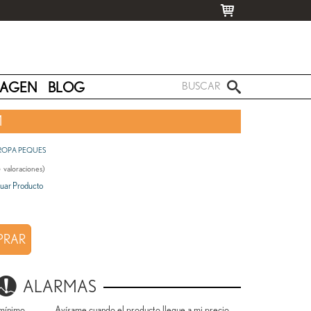
MAGEN
BLOG
M
ROPA PEQUES
5
valoraciones)
uar Producto
RAR
ALARMAS
mínimo.
Avísame cuando el producto llegue a mi precio.