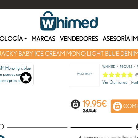
OLOGÍA
MARCAS
VENDEDORES
ASESORÍA I
JACKY BABY ICE CREAM MONO LIGHT BLUE DENI
WHIMED
PEQUES
JACKY BABY
(
Ver Opiniones
|
Punt
19.95
€
COMP
28.95€
O
Avísame cuando el precio llegue al 