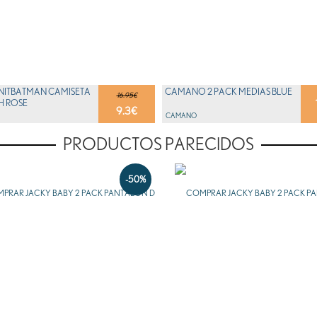
 NITBATMAN CAMISETA
CAMANO 2 PACK MEDIAS BLUE
16.95€
H ROSE
9.3
€
CAMANO
PRODUCTOS PARECIDOS
-50%