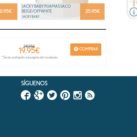
JACKY BABY PIJAMAS SACO
10.95
€
25.95
€
BEIGE/OFFWHITE
JACKY BABY
28.95€
19.95
€
COMPRAR
* Serás redirigido a la página del vendedor
SÍGUENOS