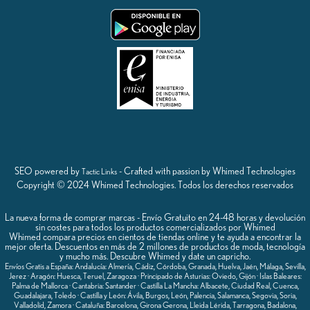
SEO powered by
- Crafted with passion by Whimed Technologies
Tactic Links
Copyright © 2024 Whimed Technologies. Todos los derechos reservados
La nueva forma de comprar marcas - Envío Gratuito en 24-48 horas y devolución
sin costes para todos los productos comercializados por Whimed
Whimed compara precios en cientos de tiendas online y te ayuda a encontrar la
mejor oferta. Descuentos en más de 2 millones de productos de moda, tecnología
y mucho más. Descubre Whimed y date un capricho.
Envíos Gratis a España: Andalucía: Almería, Cádiz, Córdoba, Granada, Huelva, Jaén, Málaga, Sevilla,
Jerez · Aragón: Huesca, Teruel, Zaragoza · Principado de Asturias: Oviedo, Gijón · Islas Baleares:
Palma de Mallorca · Cantabria: Santander · Castilla La Mancha: Albacete, Ciudad Real, Cuenca,
Guadalajara, Toledo · Castilla y León: Ávila, Burgos, León, Palencia, Salamanca, Segovia, Soria,
Valladolid, Zamora · Cataluña: Barcelona, Girona Gerona, Lleida Lérida, Tarragona, Badalona,