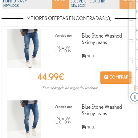
24.95
€
24.99
€
PUNTO NAVY
SLEEVE CHECK SHIRT
NEW LOOK
NEW LOOK
MEJORES OFERTAS ENCONTRADAS (3)
Blue Stone Washed
Vendido por
Skinny Jeans
NULL
44.99
€
COMPRAR
* Serás redirigido a la página del vendedor
Blue Stone Washed
Vendido por
Skinny Jeans
NULL