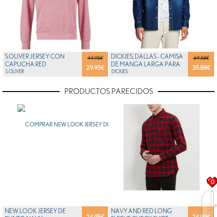
S.OLIVER JERSEY CON
DICKIES, DALLAS - CAMISA
44.95€
69.58€
CAPUCHA RED
DE MANGA LARGA PARA
29.95
€
35.88
€
S.OLIVER
HOMBRE, COLOR S...
DICKIES
PRODUCTOS PARECIDOS
0
NEW LOOK JERSEY DE
NAVY AND RED LONG