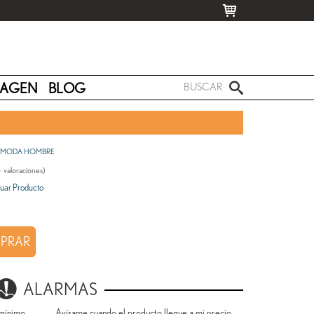
MAGEN
BLOG
MODA HOMBRE
5
valoraciones)
uar Producto
PRAR
ALARMAS
mínimo.
Avísame cuando el producto llegue a mi precio.