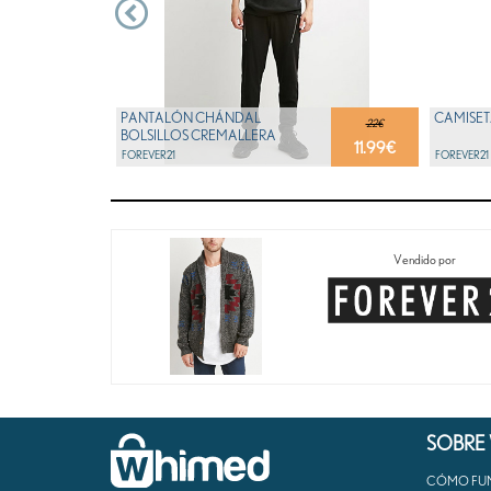
PANTALÓN CHÁNDAL
CAMISET
22€
BOLSILLOS CREMALLERA
11.99
€
FOREVER21
FOREVER21
Vendido por
SOBRE
CÓMO FU