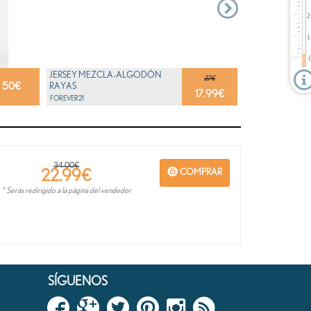
JERSEY MEZCLA-ALGODÓN
27€
50
€
RAYAS
17.99
€
FOREVER21
34.00€
22.99
€
COMPRAR
* Serás redirigido a la página del vendedor
SÍGUENOS