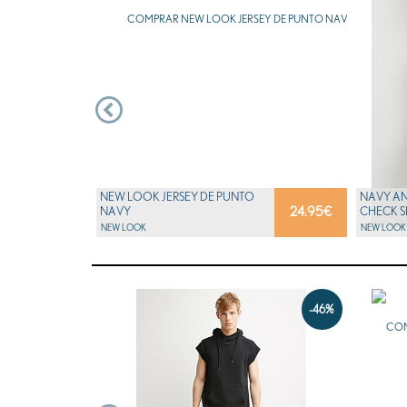
NEW LOOK JERSEY DE PUNTO
NAVY AN
24.95
€
NAVY
CHECK S
NEW LOOK
NEW LOOK
-46%