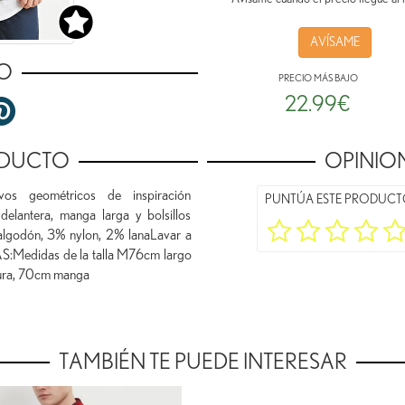
AVÍSAME
O
PRECIO MÁS BAJO
22.99€
ODUCTO
OPINION
 geométricos de inspiración
PUNTÚA ESTE PRODUC
delantera, manga larga y bolsillos
 algodón, 3% nylon, 2% lanaLavar a
:Medidas de la talla M76cm largo
tura, 70cm manga
TAMBIÉN TE PUEDE INTERESAR