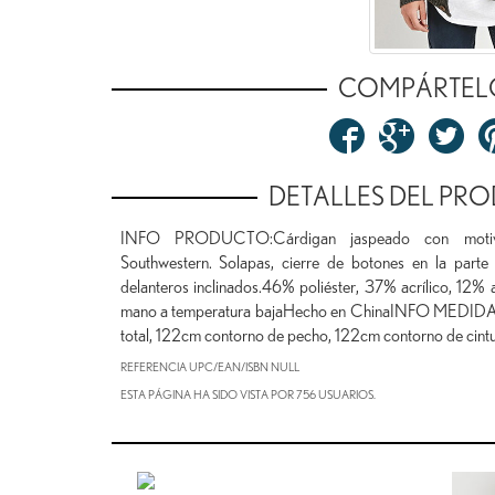
COMPÁRTEL
DETALLES DEL PR
INFO PRODUCTO:Cárdigan jaspeado con motivos
Southwestern. Solapas, cierre de botones en la parte 
delanteros inclinados.46% poliéster, 37% acrílico, 12%
mano a temperatura bajaHecho en ChinaINFO MEDIDAS
total, 122cm contorno de pecho, 122cm contorno de cin
REFERENCIA UPC/EAN/ISBN
NULL
ESTA PÁGINA HA SIDO VISTA POR 756 USUARIOS.