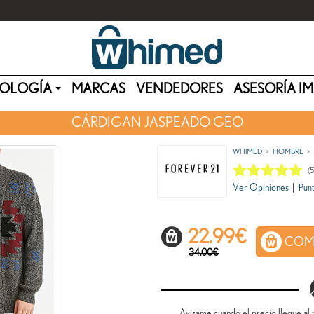
OLOGÍA
MARCAS
VENDEDORES
ASESORÍA I
CÁRDIGAN JASPEADO GEO
WHIMED
HOMBRE
(
Ver Opiniones
|
Punt
22.99
€
COM
34.00€
Avísame cuando el precio llegue al 