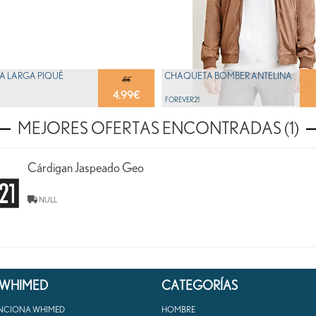
A LARGA PIQUÉ
CHAQUETA BOMBER ANTELINA
8€
4.99
€
FOREVER21
MEJORES OFERTAS ENCONTRADAS (1)
Cárdigan Jaspeado Geo
NULL
 WHIMED
CATEGORÍAS
NCIONA WHIMED
HOMBRE