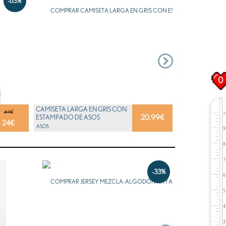
-63%
0
CAMISETA LARGA EN GRIS CON
64€
20.99
€
ESTAMPADO DE ASOS
24
€
ASOS
-33%