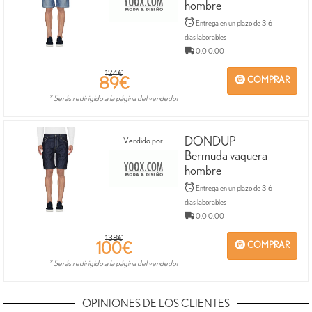
hombre
Entrega en un plazo de 3-6
días laborables
0.0 0.00
124€
89
€
COMPRAR
* Serás redirigido a la página del vendedor
DONDUP
Vendido por
Bermuda vaquera
hombre
Entrega en un plazo de 3-6
días laborables
0.0 0.00
138€
100
€
COMPRAR
* Serás redirigido a la página del vendedor
OPINIONES DE LOS CLIENTES