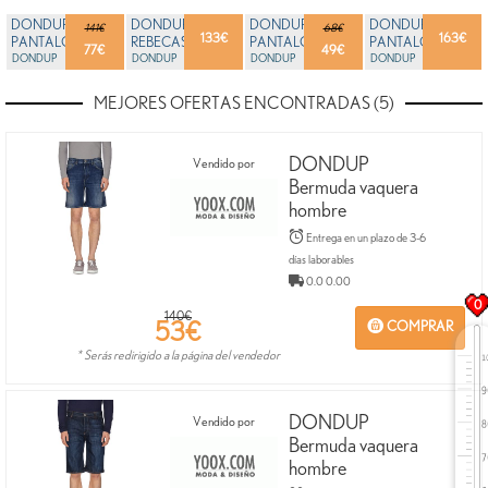
DONDUP
DONDUP
DONDUP
DONDUP
141€
68€
133
€
163
€
PANTALONES
REBECAS
PANTALONES
PANTALONES
77
€
49
€
HOMBRE
DONDUP
HOMBRE
DONDUP
HOMBRE
DONDUP
HOMBRE
DONDUP
MEJORES OFERTAS ENCONTRADAS (5)
DONDUP
Vendido por
Bermuda vaquera
hombre
Entrega en un plazo de 3-6
días laborables
0.0 0.00
0
140€
53
€
COMPRAR
* Serás redirigido a la página del vendedor
DONDUP
Vendido por
Bermuda vaquera
hombre