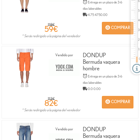
Entrega en un plazo de 3-6
días laborables
4.75 4750.00
118€
59
€
COMPRAR
* Serás redirigido a la página del vendedor
DONDUP
Vendido por
Bermuda vaquera
hombre
Entrega en un plazo de 3-6
días laborables
0.0 0.00
113€
82
€
COMPRAR
* Serás redirigido a la página del vendedor
DONDUP
Vendido por
Bermuda vaquera