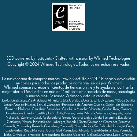
SEO powered by
- Crafted with passion by Whimed Technologies
Tactic Links
Copyright © 2024 Whimed Technologies. Todos los derechos reservados
La nueva forma de comprar marcas - Envío Gratuito en 24-48 horas y devolución
sin costes para todos los productos comercializados por Whimed
Whimed compara precios en cientos de tiendas online y te ayuda a encontrar la
mejor oferta. Descuentos en más de 2 millones de productos de moda, tecnología
y mucho más. Descubre Whimed y date un capricho.
Envíos Gratis a España: Andalucía: Almería, Cádiz, Córdoba, Granada, Huelva, Jaén, Málaga, Sevilla,
Jerez · Aragón: Huesca, Teruel, Zaragoza · Principado de Asturias: Oviedo, Gijón · Islas Baleares:
Palma de Mallorca · Cantabria: Santander · Castilla La Mancha: Albacete, Ciudad Real, Cuenca,
Guadalajara, Toledo · Castilla y León: Ávila, Burgos, León, Palencia, Salamanca, Segovia, Soria,
Valladolid, Zamora · Cataluña: Barcelona, Girona Gerona, Lleida Lérida, Tarragona, Badalona,
Catalunya, Mataró, Hospitalet de Llobregat, Sabadell, Santa Coloma de Gramenet, Terrassa,
Cornellá, Moncada y Reixach, Granollers, Martorell, Molins de Rey, San Felíu de Llobregat, Gavá,
Casteldefels, Reus, Manresa · Comunidad Valenciana: Alicante, Castellón de la Plana, Valencia,
Elche, Orihuela, Torrevieja · Extremadura: Badajoz, Cáceres · Galicia: La Coruña, Lugo, Orense,