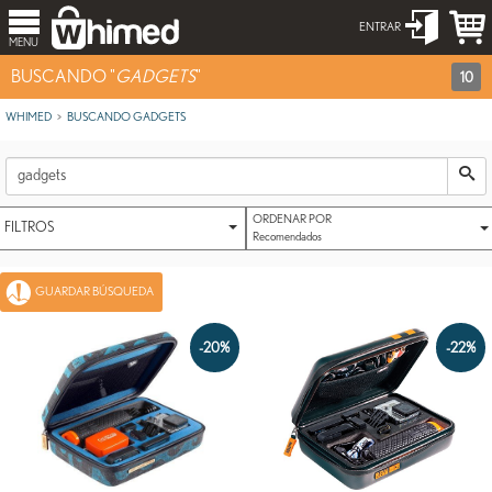
ENTRAR
MENU
BUSCANDO "
GADGETS
"
10
WHIMED
BUSCANDO GADGETS
ORDENAR POR
FILTROS
Recomendados
GUARDAR BÚSQUEDA
-20%
-22%