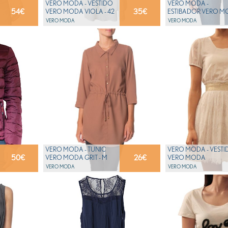
VERO MODA - VESTIDO
VERO MODA -
54
€
35
€
VERO MODA VIOLA - 42
ESTIBADOR VERO 
DEBORAH - S
VERO MODA
VERO MODA
VERO MODA - TUNIC
VERO MODA - VESTI
50
€
26
€
VERO MODA GRIT - M
VERO MODA
ANASTASIA - L
VERO MODA
VERO MODA