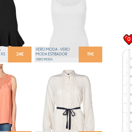
0
A
VERO MODA - VERO
24
€
19
€
 XS
MODA ESTIBADOR
ROSALINA - S
VERO MODA