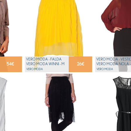
VERO MODA - FALDA
VERO MODA - VESTI
54
€
26
€
VERO MODA WINNI - M
VERO MODA NOLA -
VERO MODA
VERO MODA