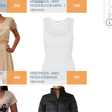
VERO MODA - VERO
29
€
34
€
MODA
MODA BLOUSE ARMA - S
VERO MODA
DO
VERO MODA - VERO
44
€
19
€
MODA ESTIBADOR
ROSALINA - M
VERO MODA