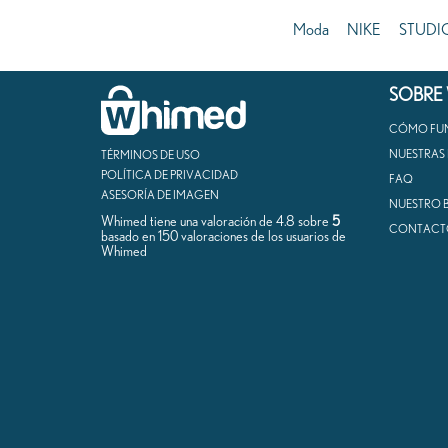
Moda
NIKE
STUDI
SOBRE
CÓMO FU
NUESTRAS
TÉRMINOS DE USO
POLÍTICA DE PRIVACIDAD
FAQ
ASESORÍA DE IMAGEN
NUESTRO 
Whimed tiene una valoración de
4.8
sobre
5
CONTACT
basado en
150
valoraciones de los usuarios de
Whimed