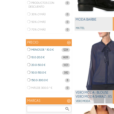
PRODUCTOS CON
0
ROPA PEQUES
DESCUENTO
COMPLEMENTOS HOMBRE
30%
O MÁS
0
CALZADO HOMBRE
MODA BARBIE
50%
O MÁS
0
MODA HOMBRE
MATTEL
70%
O MÁS
0
DEPORTE
JUGUETES PARA NIÑOS
PRECIO
COMPLEMENTOS UNISEX
MENOS DE *-10.0 €
1224
CALZADO UNISEX
10.0-20.0 €
1409
RELOJES HOMBRE
20.0-50.0 €
1431
50.0-150.0 €
382
150.0-300.0 €
8
MÁS DE 300.0-* €
0
VERO MODA - BLOUSE
VERO MODA SHIRAZ - XS
MARCAS
VERO MODA