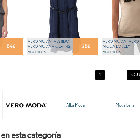
VERO MODA - VESTIDO
VERO MODA - VERO
59
€
35
€
VERO MODA VIOLA - 42
MODA LOVELY
CAMISETA - XS
VERO MODA
VERO MODA
1
SIGU
Alba Moda
Moda bella
en esta categoría