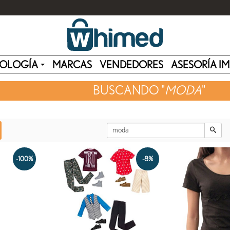
OLOGÍA
MARCAS
VENDEDORES
ASESORÍA I
BUSCANDO "
MODA
"
-100%
-8%