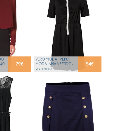
DO
VERO MODA - VERO
79
€
54
€
 40
MODA INNA VESTIDO -
40
VERO MODA