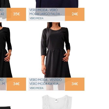
DO
VERO MODA - VERO
35
€
24
€
 42
MODA LARGO FALDA -
34
VERO MODA
DO
VERO MODA - VESTIDO
34
€
34
€
- M
VERO MODA KAYLIA -
XS
VERO MODA