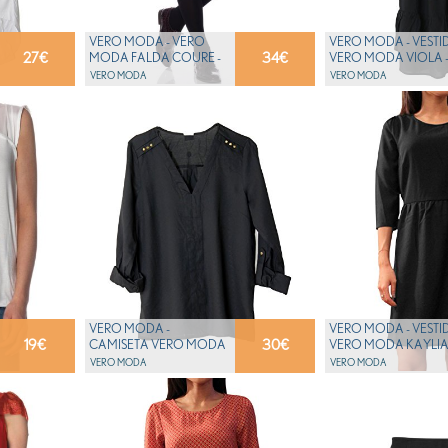
VERO MODA - VERO
VERO MODA - VESTI
27
€
34
€
MODA FALDA COURE -
VERO MODA VIOLA -
XS
VERO MODA
VERO MODA
VERO MODA -
VERO MODA - VESTI
19
€
30
€
CAMISETA VERO MODA
VERO MODA KAYLIA 
ANNIKA - XS
VERO MODA
VERO MODA