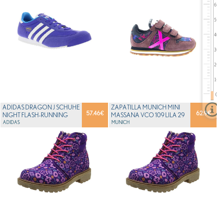
ADIDAS DRAGON J SCHUHE
ZAPATILLA MUNICH MINI
57.46
€
62.9
€
NIGHT FLASH-RUNNING
MASSANA VCO 109 LILA 29
WHITE-SOLAR BLUE ...
ADIDAS
MUNICH