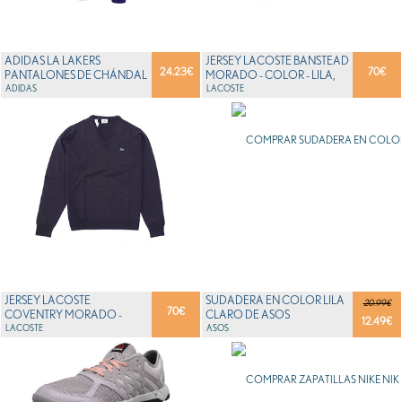
ADIDAS LA LAKERS
JERSEY LACOSTE BANSTEAD
24.23
€
70
€
PANTALONES DE CHÁNDAL
MORADO - COLOR - LILA,
PARA HOMBRE LILA / G...
ADIDAS
TALLA - 4 / M
LACOSTE
JERSEY LACOSTE
SUDADERA EN COLOR LILA
20.99€
70
€
COVENTRY MORADO -
CLARO DE ASOS
12.49
€
COLOR - LILA, TALLA - 5 / ML
LACOSTE
ASOS