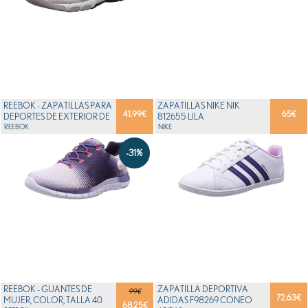
REEBOK - ZAPATILLAS PARA
ZAPATILLAS NIKE NIK
41.99
€
65
€
DEPORTES DE EXTERIOR DE
812655 LILA
TELA PARA M...
REEBOK
NIKE
-31%
REEBOK - GUANTES DE
ZAPATILLA DEPORTIVA
99€
72.63
€
MUJER, COLOR, TALLA 40
ADIDAS F98269 CONEO
68.25
€