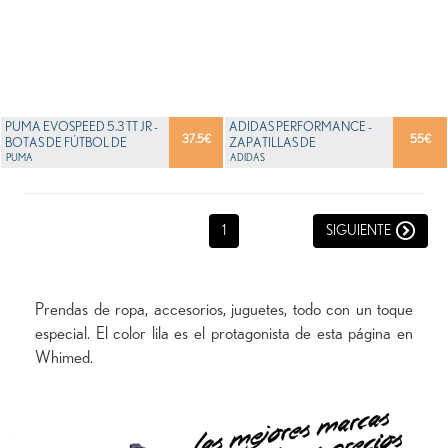
PUMA EVOSPEED 5.3 TT JR -
ADIDAS PERFORMANCE -
37.5
€
55
€
BOTAS DE FÚTBOL DE
ZAPATILLAS DE
MATERIAL SINT�...
PUMA
BALONMANO DE
ADIDAS
GENÉRICO PA...
1
SIGUIENTE
Prendas de ropa, accesorios, juguetes, todo con un toque
especial. El color lila es el protagonista de esta página en
Whimed.