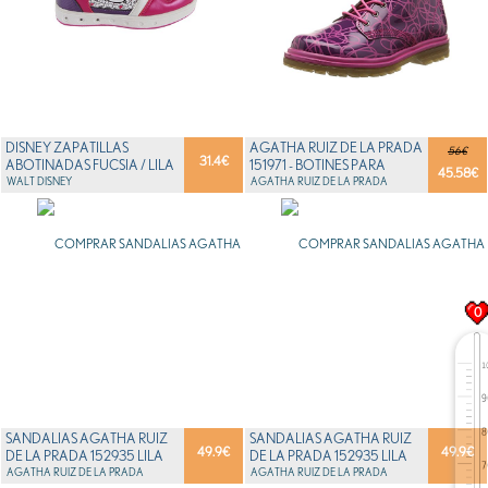
DISNEY ZAPATILLAS
AGATHA RUIZ DE LA PRADA
56€
31.4
€
ABOTINADAS FUCSIA / LILA
151971 - BOTINES PARA
45.58
€
EU 30
WALT DISNEY
NIÑAS, COLOR ...
AGATHA RUIZ DE LA PRADA
0
SANDALIAS AGATHA RUIZ
SANDALIAS AGATHA RUIZ
49.9
€
49.9
€
DE LA PRADA 152935 LILA
DE LA PRADA 152935 LILA
AGATHA RUIZ DE LA PRADA
AGATHA RUIZ DE LA PRADA