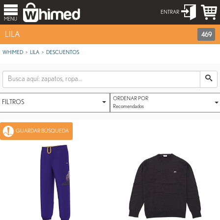
ENTRAR
MENU
LILA
469
WHIMED
LILA
DESCUENTOS
ORDENAR POR
FILTROS
Recomendados
GUARDAR BÚSQUEDA