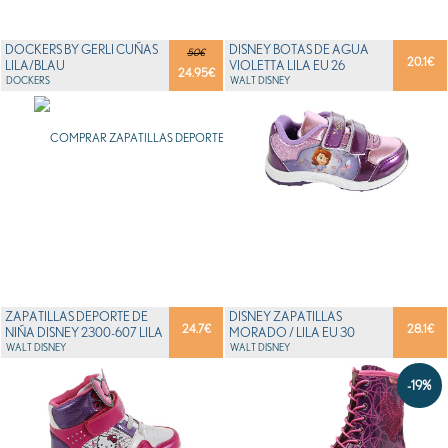
DOCKERS BY GERLI CUÑAS
DISNEY BOTAS DE AGUA
50€
20.1
€
LILA/BLAU
VIOLETTA LILA EU 26
24.95
€
DOCKERS
WALT DISNEY
ZAPATILLAS DEPORTE DE
DISNEY ZAPATILLAS
24.7
€
28.1
€
NIÑA DISNEY 2300-607 LILA
MORADO / LILA EU 30
TALLA 33
WALT DISNEY
WALT DISNEY
-19%