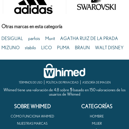
Otras marcas en esta categoría
DESIGUAL
parfois
Muvit
AGATHA RUIZ DE LA PRADA
MIZUNO
stabilo
LICO
PUMA
BRAUN
WALT DISNEY
TÉRMINOS DE USO
POLÍTICA DE PRIVACIDAD
ASESORÍA DE IMAGEN
Whimed tiene una valoración de
4.8
sobre
5
basado en
150
valoraciones de los
usuarios de
Whimed
SOBRE WHIMED
CATEGORÍAS
CÓMO FUNCIONA WHIMED
HOMBRE
NUESTRAS MARCAS
MUJER