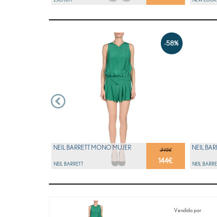
-58%
NEIL BARRETT MONO MUJER
NEIL BA
345€
144
€
NEIL BARRETT
NEIL BARRE
Vendido por