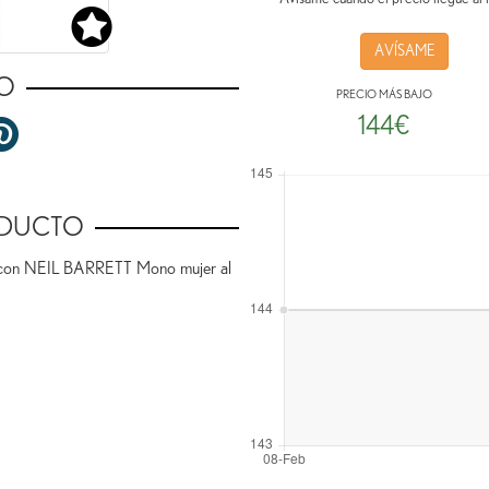
AVÍSAME
O
PRECIO MÁS BAJO
144€
ODUCTO
r con NEIL BARRETT Mono mujer al