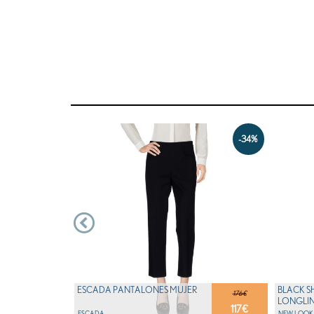
-34%
ESCADA PANTALONES MUJER
BLACK S
176€
LONGLIN
117
€
ESCADA
NEW LOOK