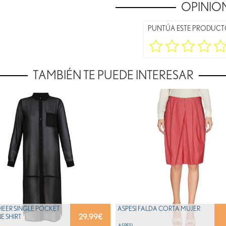
OPINION
PUNTÚA ESTE PRODUC
TAMBIÉN TE PUEDE INTERESAR
HEER SINGLE POCKET
ASPESI FALDA CORTA MUJER
29.99
€
E SHIRT
ASPESI