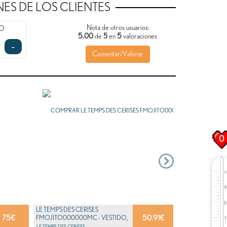
ES DE LOS CLIENTES
Nota de otros usuarios:
TO
5.00
5
de
5
en
valoraciones
-
Comentar/Valorar
0
LE TEMPS DES CERISES
75
€
50.91
€
FMOJITO000000MC - VESTIDO,
CON MANGA CO...
LE TEMPS DES CERISES