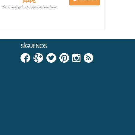
144
€
* Serás redirigido a la página del vendedor
SÍGUENOS