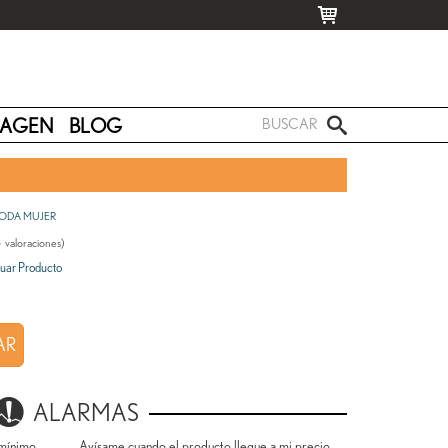
MAGEN
BLOG
ODA MUJER
5
valoraciones)
uar Producto
AR
ALARMAS
mínimo.
Avísame cuando el producto llegue a mi precio.