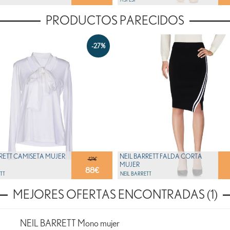
PRODUCTOS PARECIDOS
-27%
RRETT CAMISETA MUJER
NEIL BARRETT FALDA CORTA
121€
MUJER
88
€
TT
NEIL BARRETT
MEJORES OFERTAS ENCONTRADAS (1)
NEIL BARRETT Mono mujer