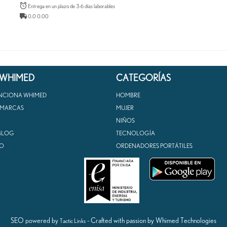
Entrega en un plazo de 3-6 días laborables
0.0 0.00
 WHIMED
CATEGORÍAS
NCIONA WHIMED
HOMBRE
 MARCAS
MUJER
NIÑOS
BLOG
TECNOLOGÍA
O
ORDENADORES PORTÁTILES
SEO powered by
- Crafted with passion by Whimed Technologies
Tactic Links