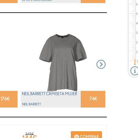
NEIL BARRETT CAMISETA MUJER
176
€
74
€
NEIL BARRETT
345€
COMPRAR