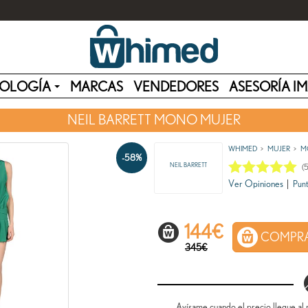
OLOGÍA
MARCAS
VENDEDORES
ASESORÍA I
NEIL BARRETT MONO MUJER
WHIMED
MUJER
M
-58%
NEIL BARRETT
(
Ver Opiniones
|
Punt
144
€
COMPR
345€
Avísame cuando el precio llegue al 