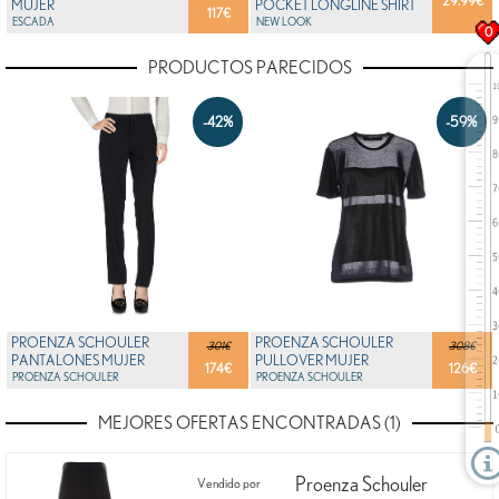
29.99
€
MUJER
POCKET LONGLINE SHIRT
117
€
ESCADA
NEW LOOK
0
PRODUCTOS PARECIDOS
-42%
-59%
PROENZA SCHOULER
PROENZA SCHOULER
301€
308€
PANTALONES MUJER
PULLOVER MUJER
174
€
126
€
PROENZA SCHOULER
PROENZA SCHOULER
MEJORES OFERTAS ENCONTRADAS (1)
Proenza Schouler
Vendido por