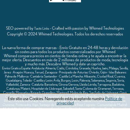
SEO powered by
- Crafted with passion by Whimed Technologies
Tactic Links
Copyright © 2024 Whimed Technologies. Todos los derechos reservados
La nueva forma de comprar marcas - Envío Gratuito en 24-48 horas y devolución
sin costes para todos los productos comercializados por Whimed
Whimed compara precios en cientos de tiendas online y te ayuda a encontrar la
mejor oferta. Descuentos en más de 2 millones de productos de moda, tecnología
y mucho más. Descubre Whimed y date un capricho.
Envíos Gratis a España: Andalucía: Almería, Cádiz, Córdoba, Granada, Huelva, Jaén, Málaga, Sevilla,
Jerez · Aragón: Huesca, Teruel, Zaragoza · Principado de Asturias: Oviedo, Gijón · Islas Baleares:
Palma de Mallorca · Cantabria: Santander · Castilla La Mancha: Albacete, Ciudad Real, Cuenca,
Guadalajara, Toledo · Castilla y León: Ávila, Burgos, León, Palencia, Salamanca, Segovia, Soria,
Valladolid, Zamora · Cataluña: Barcelona, Girona Gerona, Lleida Lérida, Tarragona, Badalona,
Catalunya, Mataró, Hospitalet de Llobregat, Sabadell, Santa Coloma de Gramenet, Terrassa,
Cornellá, Moncada y Reixach, Granollers, Martorell, Molins de Rey, San Felíu de Llobregat, Gavá,
Casteldefels, Reus, Manresa · Comunidad Valenciana: Alicante, Castellón de la Plana, Valencia,
Este sitio usa Cookies. Navegando estás aceptando nuestra
Política de
Elche, Orihuela, Torrevieja · Extremadura: Badajoz, Cáceres · Galicia: La Coruña, Lugo, Orense,
privacidad
Ourense, Pontevedra, Vigo, Santiago de Compostela · La Rioja: Logroño · Comunidad de Madrid:
Madrid, Alcalá de Henares, Alcorcón, Fuenlabrada, Getafe, Leganés, Móstoles, Parla, Torrejón de
Ardoz, Alcobendas, Las Rozas, Coslada, Pozuelo de Alarcón, San Sebastián de los Reyes, Rivas-
Vaciamadrid, Valdemoro, Majadahonda, Collado Villalba, Aranjuez, Arganda del Rey · Comunidad
Foral de Navarra: Pamplona · País Vasco: Vitoria Vitoria-Gasteiz, San Sebastián Donostia, Bilbao,
Álava, Guipúzcoa, Vizcaya · Región de Murcia: Murcia, Cartagena.