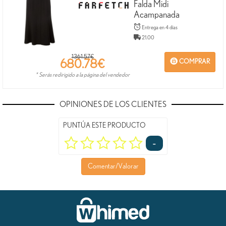
Falda Midi
Acampanada
Entrega en 4 días
21.00
1361.57€
680.78
€
COMPRAR
* Serás redirigido a la página del vendedor
OPINIONES DE LOS CLIENTES
PUNTÚA ESTE PRODUCTO
-
Comentar/Valorar