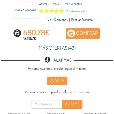
WHIMED
MUJER
MODA MUJER
PROENZA SCHOULER
(
5
valoraciones)
Ver Opiniones
|
Puntuar Producto
680.78
€
COMPRAR
1361.57€
MÁS OFERTAS (43)
ALARMAS
Avísame cuando el precio llegue al mínimo.
AVÍSAME
Avísame cuando el producto llegue a mi precio.