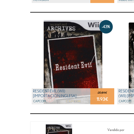
-43%
RESIDENT EVIL (WII)
RESIDENT
20.84€
[IMPORTACIÓN INGLESA]
(WII) [I
11.93
€
CAPCOM
CAPCOM
Vendido por