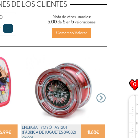
ES DE LOS CLIENTES
Nota de otros usuarios:
TO
5.00
5
de
5
en
valoraciones
-
Comentar/Valorar
0
ENERGÍA - YOYÓ FAST201
6.99
€
11.68
€
(FÁBRICA DE JUGUETES 89032)
CHICOS