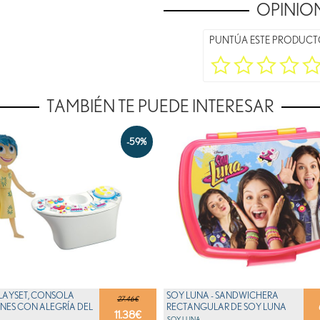
OPINION
PUNTÚA ESTE PRODUC
TAMBIÉN TE PUEDE INTERESAR
-59%
PLAYSET, CONSOLA
SOY LUNA - SANDWICHERA
27.46€
ES CON ALEGRÍA DEL
RECTANGULAR DE SOY LUNA
11.38
€
SOY LUNA