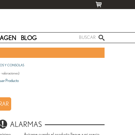
MAGEN
BLOG
OS Y CONSOLAS
5
valoraciones)
uar Producto
RAR
ALARMAS
mínimo.
Avísame cuando el producto llegue a mi precio.