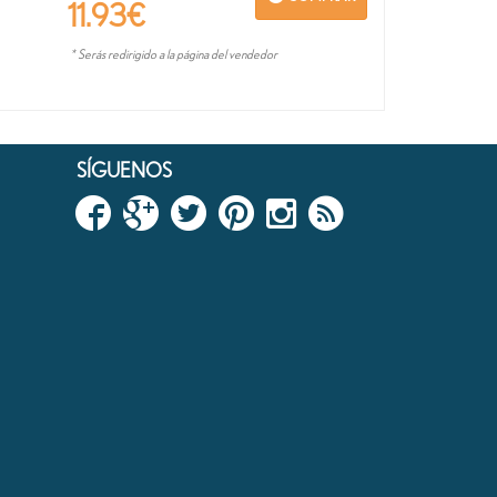
11.93
€
* Serás redirigido a la página del vendedor
SÍGUENOS