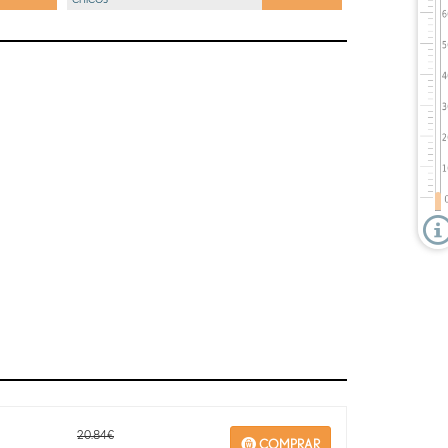
20.84€
COMPRAR