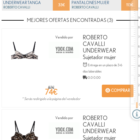
UNDERWEAR TANGA
PANTALONES MUJER
33
€
113
€
MUJER
ROBERTO CAVALLI
ROBERTO CAVALLI
MEJORES OFERTAS ENCONTRADAS (3)
ROBERTO
Vendido por
CAVALLI
UNDERWEAR
Sujetador mujer
Entrega en un plazo de 3-6
días laborables
0.0 0.00
87€
74
€
COMPRAR
* Serás redirigido a la página del vendedor
ROBERTO
Vendido por
CAVALLI
UNDERWEAR
Sujetador mujer