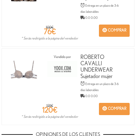
Entrega en un plazo de 3-6
días laborables
0.0 0.00
100€
76
€
COMPRAR
* Serás redirigido a la página del vendedor
ROBERTO
Vendido por
CAVALLI
UNDERWEAR
Sujetador mujer
Entrega en un plazo de 3-6
días laborables
0.0 0.00
131€
120
€
COMPRAR
* Serás redirigido a la página del vendedor
OPINIONES DE LOS CLIENTES