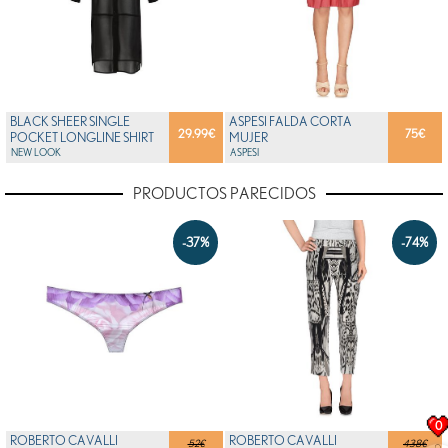
BLACK SHEER SINGLE
ASPESI FALDA CORTA
29.99
€
75
€
POCKET LONGLINE SHIRT
MUJER
NEW LOOK
ASPESI
PRODUCTOS PARECIDOS
-37%
-74%
0
ROBERTO CAVALLI
ROBERTO CAVALLI
52€
438€