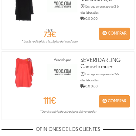
Entrega en un plazo de 3-6
días laborables
0.0 0.00
117€
73
€
COMPRAR
* Serás redirigido a la página del vendedor
SEVERI DARLING
Vendido por
Camiseta mujer
Entrega en un plazo de 3-6
días laborables
0.0 0.00
111
€
COMPRAR
* Serás redirigido a la página del vendedor
OPINIONES DE LOS CLIENTES