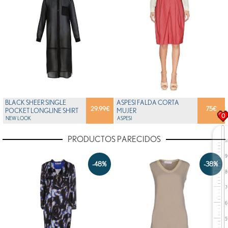
BLACK SHEER SINGLE
ASPESI FALDA CORTA
29.99
€
75
€
POCKET LONGLINE SHIRT
MUJER
0
NEW LOOK
ASPESI
PRODUCTOS PARECIDOS
-48%
-38%