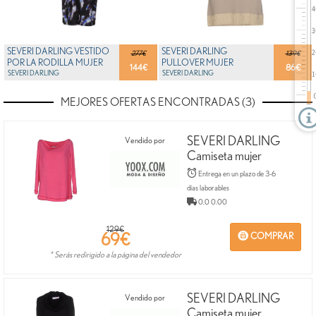
SEVERI DARLING VESTIDO
SEVERI DARLING
277€
139€
POR LA RODILLA MUJER
PULLOVER MUJER
144
€
86
€
SEVERI DARLING
SEVERI DARLING
MEJORES OFERTAS ENCONTRADAS (3)
SEVERI DARLING
Vendido por
Camiseta mujer
Entrega en un plazo de 3-6
días laborables
0.0 0.00
129€
69
€
COMPRAR
* Serás redirigido a la página del vendedor
SEVERI DARLING
Vendido por
Camiseta mujer