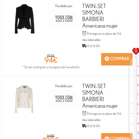
TWIN-SET
Vendido por
SIMONA
BARBIERI
Americana mujer
Entrega en un plazo de 3-6
días laborables
0.0 0.00
0
153€
94
€
COMPRAR
* Serás redirigido a la página del vendedor
TWIN-SET
Vendido por
SIMONA
BARBIERI
Americana mujer
Entrega en un plazo de 3-6
días laborables
0.0 0.00
168€