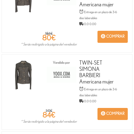
Americana mujer
Entrega en un plazo de 3-6
días laborables
0.0 0.00
184€
80
€
COMPRAR
* Serás redirigido a la página del vendedor
TWIN-SET
Vendido por
SIMONA
BARBIERI
Americana mujer
Entrega en un plazo de 3-6
días laborables
0.0 0.00
141€
84
€
COMPRAR
* Serás redirigido a la página del vendedor