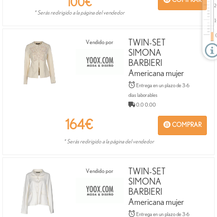
100
€
COMPRAR
* Serás redirigido a la página del vendedor
TWIN-SET
Vendido por
SIMONA
BARBIERI
Americana mujer
Entrega en un plazo de 3-6
días laborables
0.0 0.00
164
€
COMPRAR
* Serás redirigido a la página del vendedor
TWIN-SET
Vendido por
SIMONA
BARBIERI
Americana mujer
Entrega en un plazo de 3-6