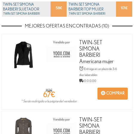
TWIN-SET SIMONA
TWIN-SET SIMONA
58
€
101
€
BARBIERI SUJETADOR
BARBIERI TOP MUJER
BIKINI MUJER
TWIN-SET SIMONA BARBIERI
TWIN-SET SIMONA BARBIERI
MEJORES OFERTAS ENCONTRADAS (10)
TWIN-SET
Vendido por
SIMONA
BARBIERI
Americana mujer
Entrega en un plazo de 3-6
días laborables
0.0 0.00
112€
67
€
COMPRAR
* Serás redirigido a la página del vendedor
TWIN-SET
Vendido por
SIMONA
BARBIERI