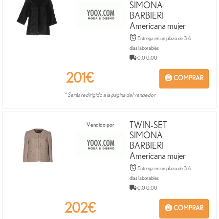
SIMONA
BARBIERI
Americana mujer
Entrega en un plazo de 3-6
días laborables
0.0 0.00
201
€
COMPRAR
* Serás redirigido a la página del vendedor
TWIN-SET
Vendido por
SIMONA
BARBIERI
Americana mujer
Entrega en un plazo de 3-6
días laborables
0.0 0.00
202
€
COMPRAR