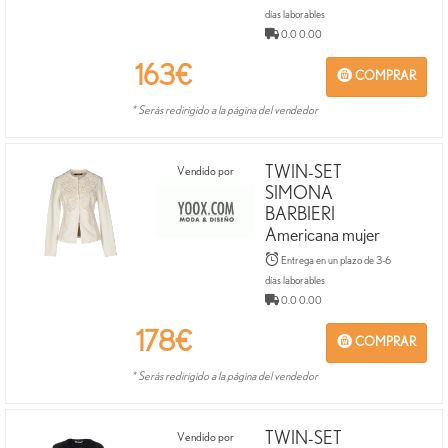
días laborables
0.0 0.00
163
€
COMPRAR
* Serás redirigido a la página del vendedor
TWIN-SET
Vendido por
SIMONA
BARBIERI
Americana mujer
Entrega en un plazo de 3-6
días laborables
0.0 0.00
178
€
COMPRAR
* Serás redirigido a la página del vendedor
TWIN-SET
Vendido por