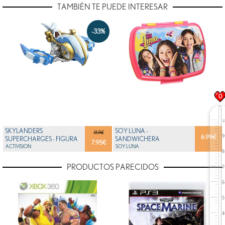
TAMBIÉN TE PUEDE INTERESAR
-33%
0
SKYLANDERS
SOY LUNA -
11.9€
6.99
€
SUPERCHARGES - FIGURA
SANDWICHERA
7.95
€
JET STREAM (VEHICLE)
ACTIVISION
RECTANGULAR DE SOY
SOY LUNA
LUNA
PRODUCTOS PARECIDOS