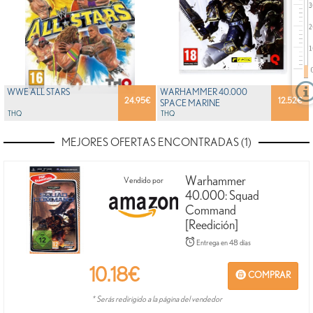
WWE ALL STARS
WARHAMMER 40.000
24.95
€
12.52
€
SPACE MARINE
THQ
THQ
MEJORES OFERTAS ENCONTRADAS (1)
Warhammer
Vendido por
40.000: Squad
Command
[Reedición]
Entrega en 48 días
10.18
€
COMPRAR
* Serás redirigido a la página del vendedor