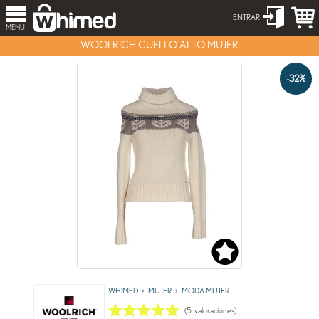
ENTRAR
MENU
WOOLRICH CUELLO ALTO MUJER
-32%
WHIMED
MUJER
MODA MUJER
(
5
valoraciones)