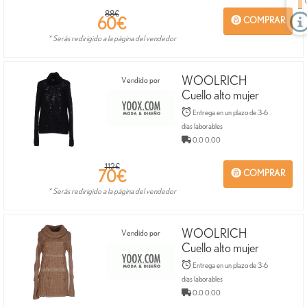
88€
60
€
COMPRAR
* Serás redirigido a la página del vendedor
WOOLRICH
Vendido por
Cuello alto mujer
Entrega en un plazo de 3-6
días laborables
0.0 0.00
112€
70
€
COMPRAR
* Serás redirigido a la página del vendedor
WOOLRICH
Vendido por
Cuello alto mujer
Entrega en un plazo de 3-6
días laborables
0.0 0.00