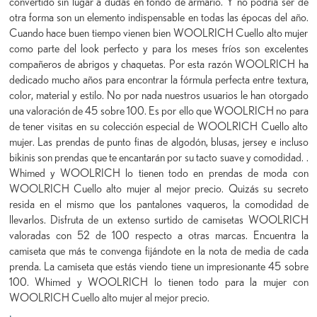
convertido sin lugar a dudas en fondo de armario. Y no podría ser de
otra forma son un elemento indispensable en todas las épocas del año.
Cuando hace buen tiempo vienen bien WOOLRICH Cuello alto mujer
como parte del look perfecto y para los meses fríos son excelentes
compañeros de abrigos y chaquetas. Por esta razón WOOLRICH ha
dedicado mucho años para encontrar la fórmula perfecta entre textura,
color, material y estilo. No por nada nuestros usuarios le han otorgado
una valoración de 45 sobre 100. Es por ello que WOOLRICH no para
de tener visitas en su colección especial de WOOLRICH Cuello alto
mujer. Las prendas de punto finas de algodón, blusas, jersey e incluso
bikinis son prendas que te encantarán por su tacto suave y comodidad. .
Whimed y WOOLRICH lo tienen todo en prendas de moda con
WOOLRICH Cuello alto mujer al mejor precio. Quizás su secreto
resida en el mismo que los pantalones vaqueros, la comodidad de
llevarlos. Disfruta de un extenso surtido de camisetas WOOLRICH
valoradas con 52 de 100 respecto a otras marcas. Encuentra la
camiseta que más te convenga fijándote en la nota de media de cada
prenda. La camiseta que estás viendo tiene un impresionante 45 sobre
100. Whimed y WOOLRICH lo tienen todo para la mujer con
WOOLRICH Cuello alto mujer al mejor precio.