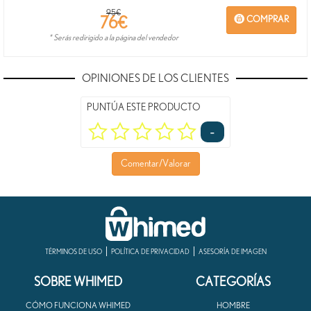
95€
76
€
COMPRAR
* Serás redirigido a la página del vendedor
OPINIONES DE LOS CLIENTES
PUNTÚA ESTE PRODUCTO
-
Comentar/Valorar
TÉRMINOS DE USO
POLÍTICA DE PRIVACIDAD
ASESORÍA DE IMAGEN
SOBRE WHIMED
CATEGORÍAS
CÓMO FUNCIONA WHIMED
HOMBRE