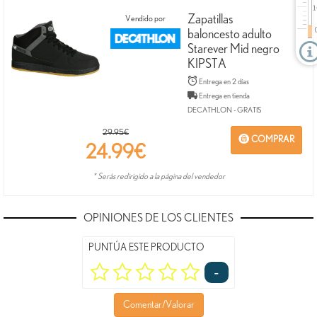
Zapatillas
Vendido por
baloncesto adulto
Starever Mid negro
KIPSTA
Entrega en 2 días
Entrega en tienda
DECATHLON - GRATIS
29.95€
COMPRAR
24.99
€
* Serás redirigido a la página del vendedor
OPINIONES DE LOS CLIENTES
PUNTÚA ESTE PRODUCTO
-
Comentar/Valorar