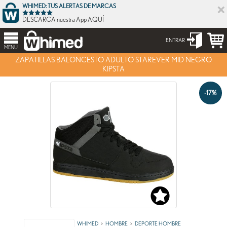
×
WHIMED: TUS ALERTAS DE MARCAS
DESCARGA nuestra App AQUÍ
ENTRAR
MENU
ZAPATILLAS BALONCESTO ADULTO STAREVER MID NEGRO
KIPSTA
-17%
WHIMED
HOMBRE
DEPORTE HOMBRE