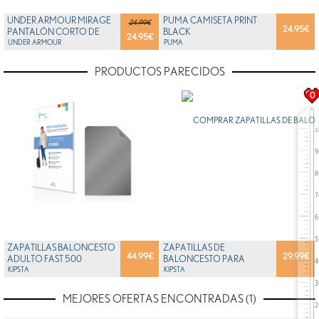
UNDER ARMOUR MIRAGE
PUMA CAMISETA PRINT
24.99€
24.95
€
PANTALÓN CORTO DE
BLACK
24.95
€
DEPORTE MIDNIGHT
UNDER ARMOUR
PUMA
NAVY...
PRODUCTOS PARECIDOS
0
ZAPATILLAS BALONCESTO
ZAPATILLAS DE
44.99
€
29.99
€
ADULTO FAST 500
BALONCESTO PARA
AZUL/BLANCO/ROJO
KIPSTA
ADULTO STRONG 300 II
KIPSTA
KIPSTA
AZUL MARI...
MEJORES OFERTAS ENCONTRADAS (1)