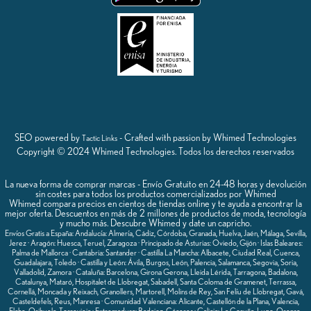
SEO powered by
- Crafted with passion by Whimed Technologies
Tactic Links
Copyright © 2024 Whimed Technologies. Todos los derechos reservados
La nueva forma de comprar marcas - Envío Gratuito en 24-48 horas y devolución
sin costes para todos los productos comercializados por Whimed
Whimed compara precios en cientos de tiendas online y te ayuda a encontrar la
mejor oferta. Descuentos en más de 2 millones de productos de moda, tecnología
y mucho más. Descubre Whimed y date un capricho.
Envíos Gratis a España: Andalucía: Almería, Cádiz, Córdoba, Granada, Huelva, Jaén, Málaga, Sevilla,
Jerez · Aragón: Huesca, Teruel, Zaragoza · Principado de Asturias: Oviedo, Gijón · Islas Baleares:
Palma de Mallorca · Cantabria: Santander · Castilla La Mancha: Albacete, Ciudad Real, Cuenca,
Guadalajara, Toledo · Castilla y León: Ávila, Burgos, León, Palencia, Salamanca, Segovia, Soria,
Valladolid, Zamora · Cataluña: Barcelona, Girona Gerona, Lleida Lérida, Tarragona, Badalona,
Catalunya, Mataró, Hospitalet de Llobregat, Sabadell, Santa Coloma de Gramenet, Terrassa,
Cornellá, Moncada y Reixach, Granollers, Martorell, Molins de Rey, San Felíu de Llobregat, Gavá,
Casteldefels, Reus, Manresa · Comunidad Valenciana: Alicante, Castellón de la Plana, Valencia,
Elche, Orihuela, Torrevieja · Extremadura: Badajoz, Cáceres · Galicia: La Coruña, Lugo, Orense,