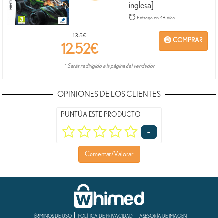
inglesa]
Entrega en 48 días
13.5€
COMPRAR
12.52
€
* Serás redirigido a la página del vendedor
OPINIONES DE LOS CLIENTES
PUNTÚA ESTE PRODUCTO
-
Comentar/Valorar
TÉRMINOS DE USO
POLÍTICA DE PRIVACIDAD
ASESORÍA DE IMAGEN