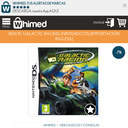
×
WHIMED: TUS ALERTAS DE MARCAS
DESCARGA nuestra App AQUÍ
ENTRAR
MENU
BEN 10: GALACTIC RACING (NINTENDO DS) [IMPORTACIÓN
INGLESA]
-7%
WHIMED
VIDEOJUEGOS Y CONSOLAS