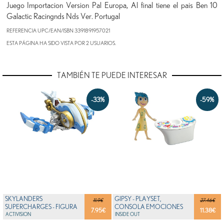
Juego Importacion Version Pal Europa, Al final tiene el pais Ben 10
Galactic Racingnds Nds Ver. Portugal
REFERENCIA UPC/EAN/ISBN
3391891957021
ESTA PÁGINA HA SIDO VISTA POR 2 USUARIOS.
TAMBIÉN TE PUEDE INTERESAR
-33%
-59%
SKYLANDERS
GIPSY - PLAYSET,
11.9€
27.46€
SUPERCHARGES - FIGURA
CONSOLA EMOCIONES
7.95
€
11.38
€
JET STREAM (VEHICLE)
ACTIVISION
CON ALEGRÍA DEL REVÉS (...
INSIDE OUT