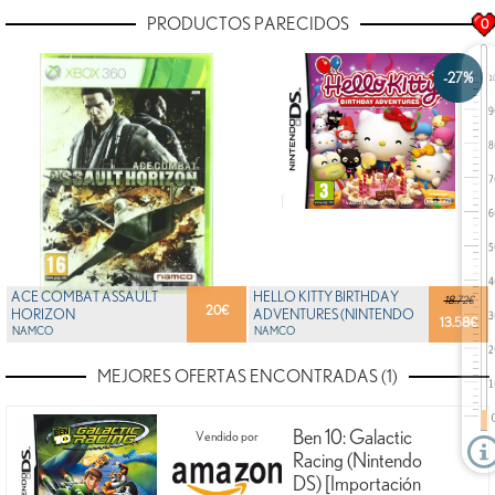
PRODUCTOS PARECIDOS
0
-27%
ACE COMBAT ASSAULT
HELLO KITTY BIRTHDAY
18.72€
20
€
HORIZON
ADVENTURES (NINTENDO
13.58
€
NAMCO
DS) [IMPORTACIÓN ...
NAMCO
MEJORES OFERTAS ENCONTRADAS (1)
Ben 10: Galactic
Vendido por
Racing (Nintendo
DS) [Importación