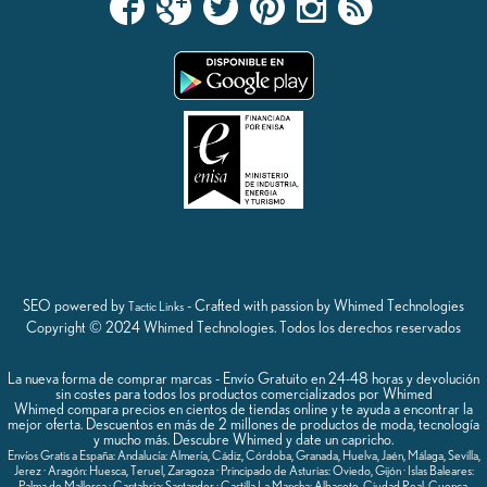
SEO powered by
- Crafted with passion by Whimed Technologies
Tactic Links
Copyright © 2024 Whimed Technologies. Todos los derechos reservados
La nueva forma de comprar marcas - Envío Gratuito en 24-48 horas y devolución
sin costes para todos los productos comercializados por Whimed
Whimed compara precios en cientos de tiendas online y te ayuda a encontrar la
mejor oferta. Descuentos en más de 2 millones de productos de moda, tecnología
y mucho más. Descubre Whimed y date un capricho.
Envíos Gratis a España: Andalucía: Almería, Cádiz, Córdoba, Granada, Huelva, Jaén, Málaga, Sevilla,
Jerez · Aragón: Huesca, Teruel, Zaragoza · Principado de Asturias: Oviedo, Gijón · Islas Baleares:
Palma de Mallorca · Cantabria: Santander · Castilla La Mancha: Albacete, Ciudad Real, Cuenca,