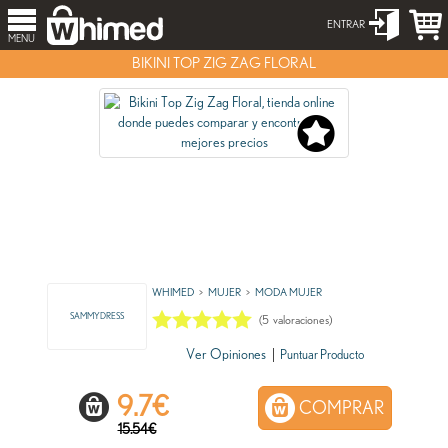
ENTRAR
MENU
BIKINI TOP ZIG ZAG FLORAL
WHIMED
MUJER
MODA MUJER
SAMMYDRESS
(
5
valoraciones)
Ver Opiniones
|
Puntuar Producto
9.7
€
COMPRAR
15.54€