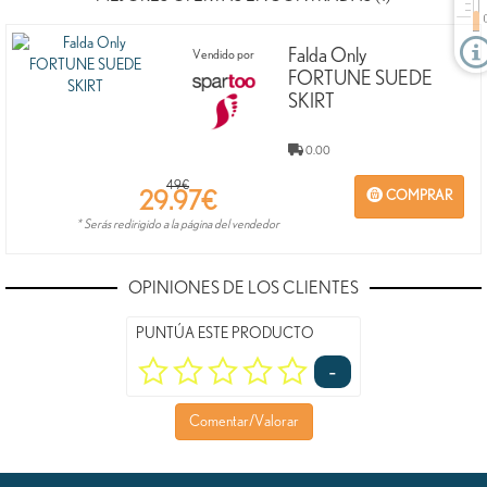
BLANCO
PARA
CLOUD
(WHISPER
MUJER,
DANCER
WHITE),
AZUL
Falda Only
Vendido por
42
(NIGHT
...
FORTUNE SUEDE
SKIRT
0.00
49€
29.97
€
COMPRAR
* Serás redirigido a la página del vendedor
OPINIONES DE LOS CLIENTES
PUNTÚA ESTE PRODUCTO
-
Comentar/Valorar