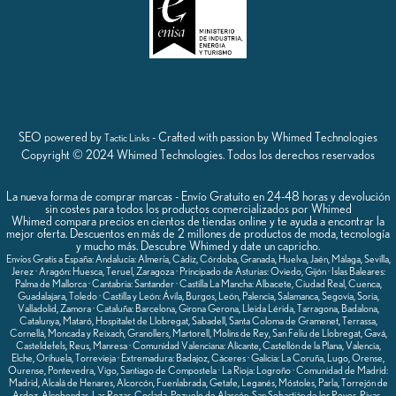
SEO powered by
- Crafted with passion by Whimed Technologies
Tactic Links
Copyright © 2024 Whimed Technologies. Todos los derechos reservados
La nueva forma de comprar marcas - Envío Gratuito en 24-48 horas y devolución
sin costes para todos los productos comercializados por Whimed
Whimed compara precios en cientos de tiendas online y te ayuda a encontrar la
mejor oferta. Descuentos en más de 2 millones de productos de moda, tecnología
y mucho más. Descubre Whimed y date un capricho.
Envíos Gratis a España: Andalucía: Almería, Cádiz, Córdoba, Granada, Huelva, Jaén, Málaga, Sevilla,
Jerez · Aragón: Huesca, Teruel, Zaragoza · Principado de Asturias: Oviedo, Gijón · Islas Baleares:
Palma de Mallorca · Cantabria: Santander · Castilla La Mancha: Albacete, Ciudad Real, Cuenca,
Guadalajara, Toledo · Castilla y León: Ávila, Burgos, León, Palencia, Salamanca, Segovia, Soria,
Valladolid, Zamora · Cataluña: Barcelona, Girona Gerona, Lleida Lérida, Tarragona, Badalona,
Catalunya, Mataró, Hospitalet de Llobregat, Sabadell, Santa Coloma de Gramenet, Terrassa,
Cornellá, Moncada y Reixach, Granollers, Martorell, Molins de Rey, San Felíu de Llobregat, Gavá,
Casteldefels, Reus, Manresa · Comunidad Valenciana: Alicante, Castellón de la Plana, Valencia,
Elche, Orihuela, Torrevieja · Extremadura: Badajoz, Cáceres · Galicia: La Coruña, Lugo, Orense,
Ourense, Pontevedra, Vigo, Santiago de Compostela · La Rioja: Logroño · Comunidad de Madrid:
Madrid, Alcalá de Henares, Alcorcón, Fuenlabrada, Getafe, Leganés, Móstoles, Parla, Torrejón de
Ardoz, Alcobendas, Las Rozas, Coslada, Pozuelo de Alarcón, San Sebastián de los Reyes, Rivas-