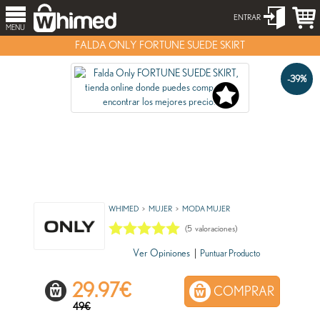
ENTRAR
MENU
FALDA ONLY FORTUNE SUEDE SKIRT
-39%
WHIMED
MUJER
MODA MUJER
(
5
valoraciones)
Ver Opiniones
|
Puntuar Producto
29.97
€
COMPRAR
49€