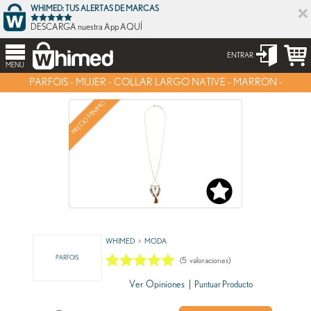
×
WHIMED: TUS ALERTAS DE MARCAS
DESCARGA nuestra App AQUÍ
ENTRAR
MENU
PARFOIS - MUJER - COLLAR LARGO NATIVE - MARRON -
PRECIO MÍNIMO
WHIMED
MODA
PARFOIS
(
5
valoraciones)
Ver Opiniones
|
Puntuar Producto