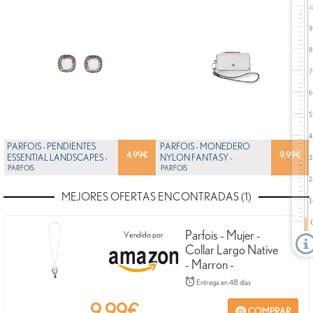
PARFOIS - PENDIENTES
PARFOIS - MONEDERO
4.99
€
9.99
€
ESSENTIAL LANDSCAPES -
NYLON FANTASY -
MUJERES - TALLAS...
PARFOIS
MUJERES - TALLAS S -
PARFOIS
ROJO...
MEJORES OFERTAS ENCONTRADAS (1)
Parfois - Mujer -
Vendido por
Collar Largo Native
- Marron -
Entrega en 48 días
9.99
€
COMPRAR