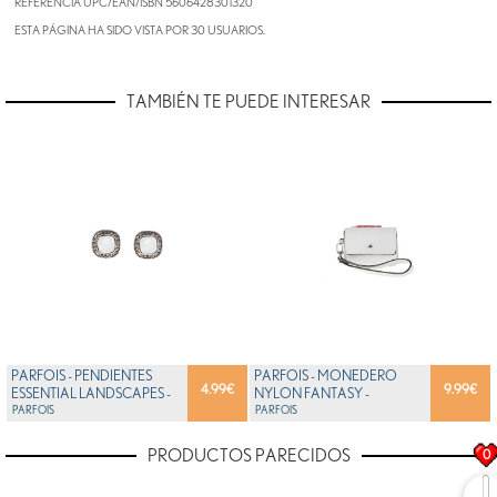
REFERENCIA UPC/EAN/ISBN
5606428301320
ESTA PÁGINA HA SIDO VISTA POR 30 USUARIOS.
TAMBIÉN TE PUEDE INTERESAR
PARFOIS - PENDIENTES
PARFOIS - MONEDERO
4.99
€
9.99
€
ESSENTIAL LANDSCAPES -
NYLON FANTASY -
MUJERES - TALLAS...
PARFOIS
MUJERES - TALLAS S -
PARFOIS
ROJO...
PRODUCTOS PARECIDOS
0